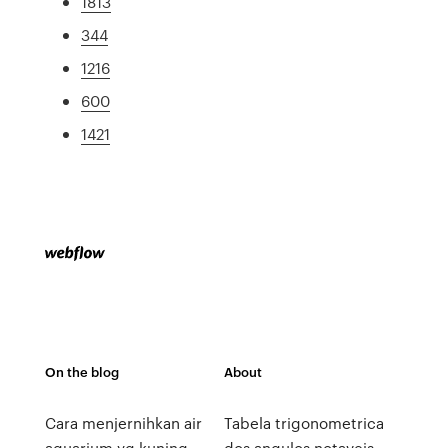
1813
344
1216
600
1421
On the blog
About
Cara menjernihkan air
Tabela trigonometrica
aquarium yg kuning
dos angulos notaveis