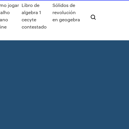
mo jogar
Libro de
Sólidos de
ralho
algebra 1
revolución
gano
cecyte
en geogebra
ine
contestado