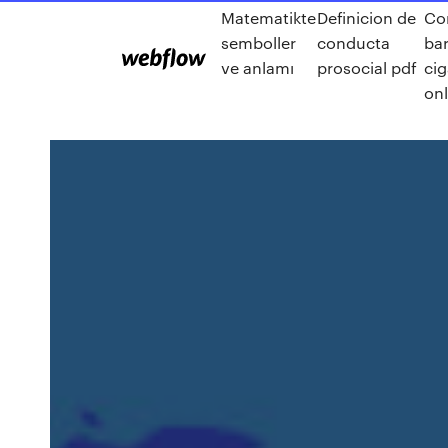
Matematikte
Definicion de
Co
semboller
conducta
ba
ve anlamı
prosocial pdf
ci
onl