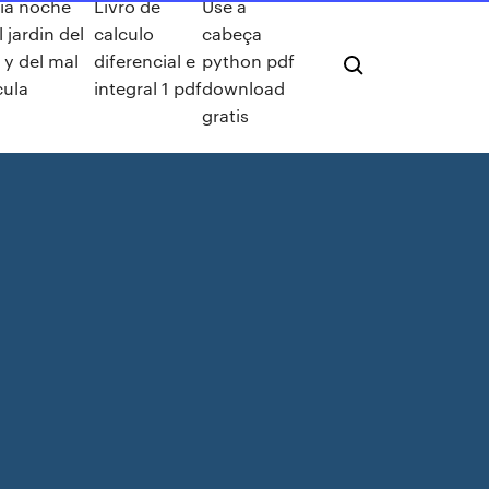
ia noche
Livro de
Use a
l jardin del
calculo
cabeça
 y del mal
diferencial e
python pdf
cula
integral 1 pdf
download
gratis