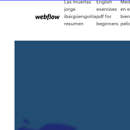
Las muertas
English
Med
jorge
exercises
en e
ibargüengoitia
pdf for
bien
resumen
beginners
peli