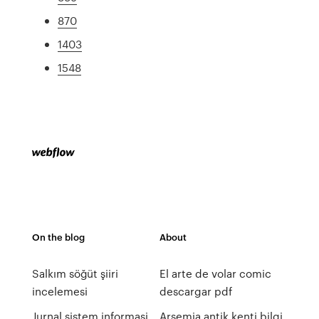
870
1403
1548
On the blog
About
Salkım söğüt şiiri
El arte de volar comic
incelemesi
descargar pdf
Jurnal sistem informasi
Arsemia antik kenti bilgi