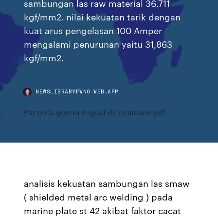
sambungan las raw material 36,711
kgf/mm2. nilai kekuatan tarik dengan
kuat arus pengelasan 100 Amper
mengalami penurunan yaitu 31,863
kgf/mm2.
NEWSLIBRARYFWNO.WEB.APP
Paz en la guerra miguel de unamuno pdf
analisis kekuatan sambungan las smaw
( shielded metal arc welding ) pada
marine plate st 42 akibat faktor cacat