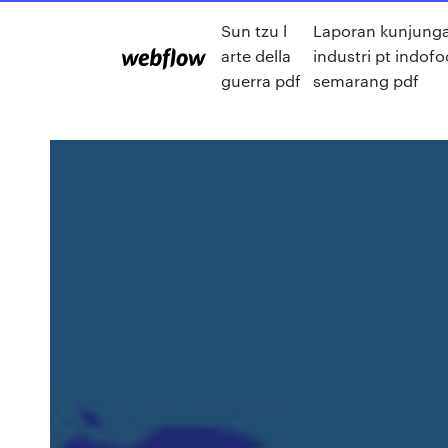
Sun tzu l
Laporan kunjung
arte della
industri pt indof
guerra pdf
semarang pdf