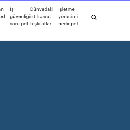
an
Iş
Dünyadaki
Işletme
ood
güvenliği
istihbarat
yönetimi
soru pdf
teşkilatları
nedir pdf